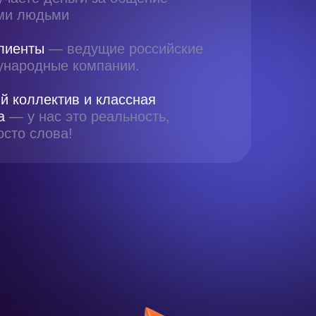
ми людьми
лиенты
— ведущие российские
ународные компании.
й коллектив и классная
а
— у нас это реальность,
осто слова!