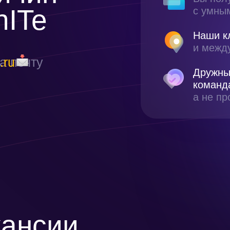
ITe
с умны
Наши к
и межд
а почту
.ru
Дружны
команд
а не пр
кансии