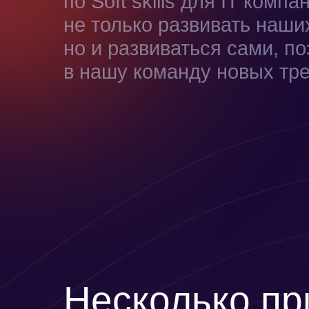
по Soft skills для IT комп
не только развивать наши
но и развиваться сами, п
в нашу команду новых тре
Несколько пр