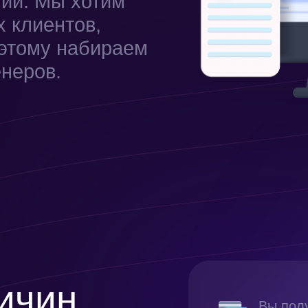
аний. Мы хотим
х клиентов,
оэтому набираем
неров.
ичин
Вы пол