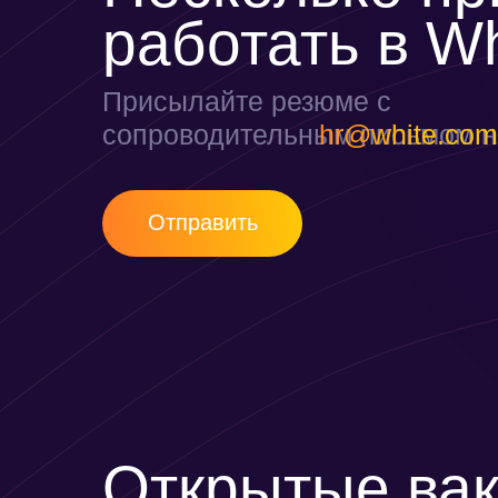
работать в
Wh
Присылайте резюме с
сопроводительным письмом н
hr@white.com
Отправить
Открытые ва