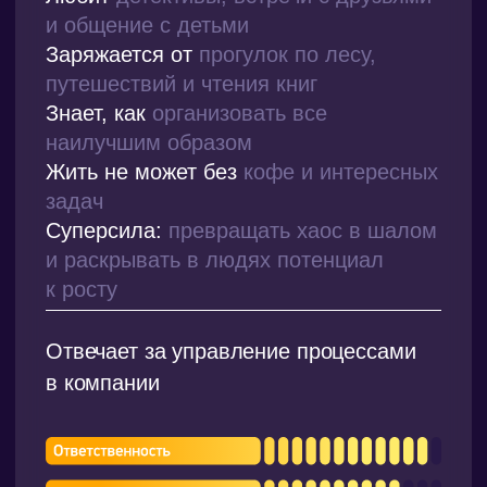
Анастасия Кот
методолог, тренер
Любит
кататься на велосипеде и
пробовать новые хобби
Заряжается от
автопутешествий,
письменных практик и ведения блога
Знает, как
организовать лучшие
спонтанные тусовки
Жить не может без
прогулок и вкусной
еды
Суперсила:
способность во всех
процессах учитывать даже самые
мелкие детали
Разрабатывает образовательные