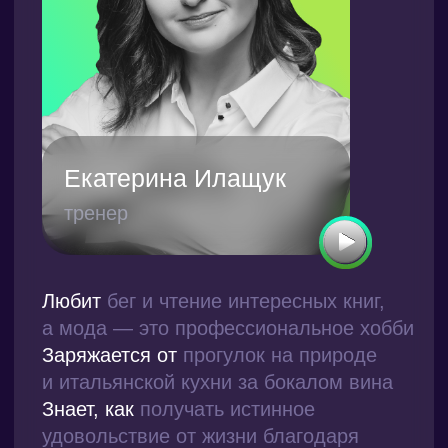
Консалтинг
Пользовательское
соглашение
Корпоративные
выезды
Программная
дирекция
ООО «Уайт»,
ИНН 9715261328
105064, пл. Курского
Вокзала, д. 1,
помещение 90
+7 495 776 57 97
info@white.com.ru