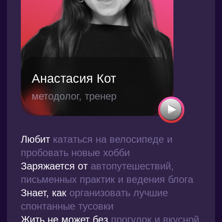
Роман Борзунов
игротехник
Любит
животных, науку и путешествия
Заряжается от
экстремального спорта,
а также игр во всех проявлениях
Знает, как
приготовить крышесносную
пиццу
Жить не может без
новых знаний
и свежего воздуха
Суперсила:
закружит кого угодно
в урагане оптимизма и юмора
Отвечает за разработку и проведение
деловых игр и бизнес-симуляций.