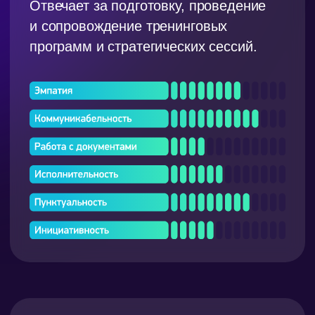
Марвах Ирина
CEO
Любит
детективы, встречи с друзьями
и общение с детьми
Заряжается от
прогулок по лесу,
путешествий и чтения книг
Знает, как
организовать все
наилучшим образом
Жить не может без
кофе и интересных
задач
Суперсила:
превращать хаос в шалом
и раскрывать в людях потенциал
к росту