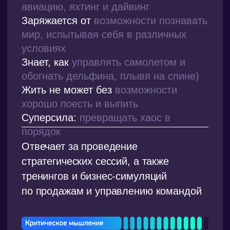
Любит
активный отдых на природе,
кастомизировать одежду
и коллекционировать минералы
Заряжается от
занятия фотографией,
рисования и путешествий
Знает, как
показать мир окружающим
таким же прекрасным, каким видит его
сама
Жить не может без
сладостей
и пакостей (1 апреля — любимый
праздник)
Суперсила:
сохранять покерфейс
и рассудок в любой критической
ситуации
Отвечает за оптимизацию рабочего
времени руководителя и эффективную
коммуникацию с партнерами