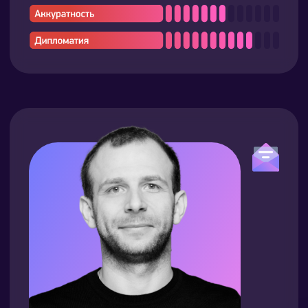
Михаил Рязанцев
тренер
Любит
домашних животных и малую
авиацию, яхтинг и дайвинг
Заряжается от
возможности познавать
мир, испытывая себя в различных
условиях
Знает, как
управлять самолетом и
обогнать дельфина, плывя на спине)
Жить не может без
возможности
хорошо поесть и выпить
Суперсила:
превращать хаос в
порядок
Отвечает за проведение
стратегических сессий, а также
тренингов и бизнес-симуляций
по продажам и управлению командой