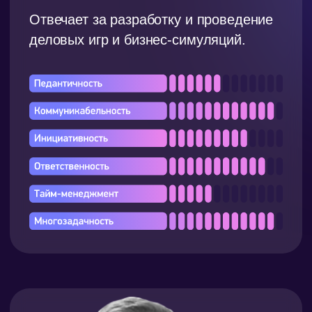
тренер
Любит
бег и чтение интересных книг,
а мода — это профессиональное хобби
Заряжается от
прогулок на природе
и итальянской кухни за бокалом вина
Знает, как
получать истинное
удовольствие от жизни благодаря
саморефлексии
Жить не может без
семьи
Суперсила:
профессионально заряжать
энергией людей вокруг себя
Отвечает за проведение
управленческих программ, тренингов
по личной эффективности и деловых
игр