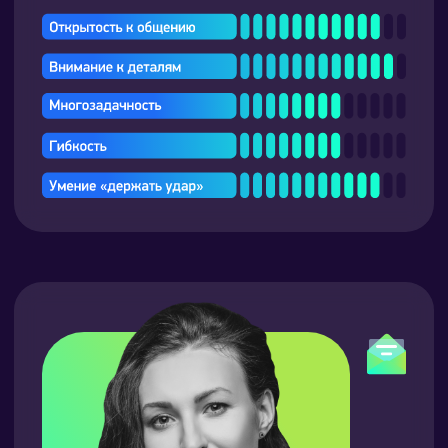
НАПРАВЛЕНИЯ
КОМПАНИЯ
Тренинговые
InWhite
программы
WhITe Team
Деловые игры
Сотрудничество