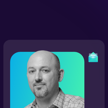
Андрей Лапига
топ-тренер
Любит
чтение и работу своими руками
Заряжается от
прогулок с детьми,
спорта и чтения библии
Знает, как
расставить приоритеты
Жить не может без
семьи
и погружения в мир английского языка
Суперсила:
способность вдохновлять