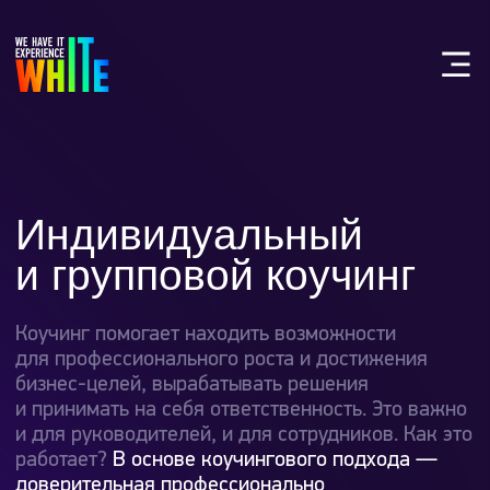
Индивидуальный
и групповой коучинг
Коучинг помогает находить возможности
для профессионального роста и достижения
бизнес-целей, вырабатывать решения
и принимать на себя ответственность. Это важно
и для руководителей, и для сотрудников. Как это
работает?
В основе коучингового подхода —
доверительная профессионально
структурированная беседа.
Она направлена
на проработку сложностей в выполнении задач,
поиск применимых ответов и раскрытие
потенциала. Коучинг вдохновляет и дает
энергию для необходимых действий.