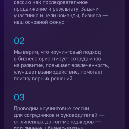
Проводим коучинговые сессии
для сотрудников и руководителей —
от линейных до топ-менеджеров —
под личные и бизнес-задачи
НАПРАВЛЕНИЯ
КОМПАНИЯ
Тренинговые
InWhite
программы
WhITe Team
Деловые игры
Сотрудничество
Консалтинг
Пользовательское
соглашение
Корпоративные
выезды
Программная дирекция
ООО «Уайт»,
ИНН 9715261328
105064, пл. Курского