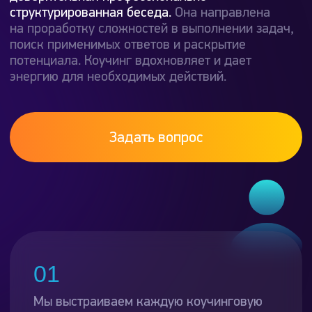
Задать вопрос
01
Мы выстраиваем каждую коучинговую
сессию как последовательное
продвижение к результату. Задачи
участника и цели команды, бизнеса —
наш основной фокус
02
Мы верим, что коучинговый подход
в бизнесе ориентирует сотрудников
на развитие, повышает вовлеченность,
улучшает взаимодействие, помогает
поиску верных решений
03